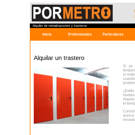
Alquiler de minialmacenes y trasteros
Inicio
Profesionales
Particulares
Alquilar un trastero
Si ya
tempor
el mate
cuando
proble
¿Estás
mudanz
Alquila
el tiem
Consúl
acerca 
necesi